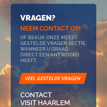
VRAGEN?
NEEM CONTACT OP!
OF BEKIJK ONZE MEEST
GESTELDE VRAGEN SECTIE,
WANNEER U GRAAG
DIRECT EEN ANTWOORD
HEEFT.
VEEL GESTELDE VRAGEN
CONTACT
VISIT HAARLEM