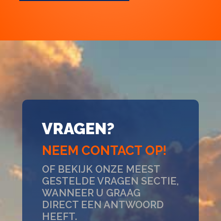
VRAGEN?
NEEM CONTACT OP!
OF BEKIJK ONZE MEEST
GESTELDE VRAGEN SECTIE,
WANNEER U GRAAG
DIRECT EEN ANTWOORD
HEEFT.