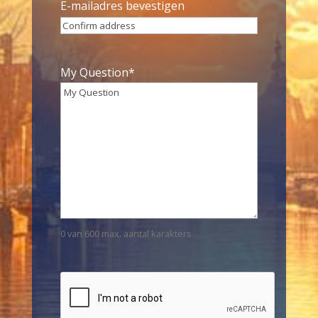
E-mailadres bevestigen
My Question
*
0 van 600 max. aantal karakters
CAPTCHA