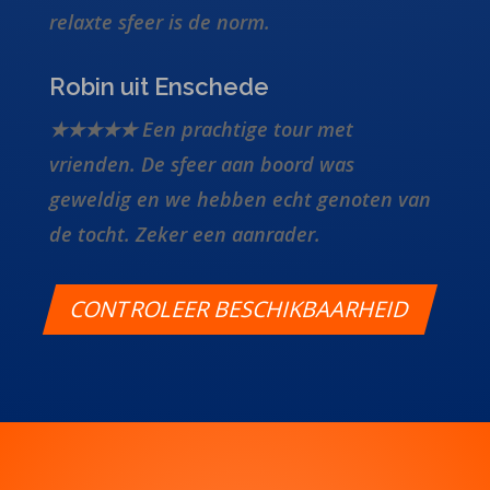
relaxte sfeer is de norm.
Robin uit Enschede
★★★★★ Een prachtige tour met
vrienden. De sfeer aan boord was
geweldig en we hebben echt genoten van
de tocht. Zeker een aanrader.
CONTROLEER BESCHIKBAARHEID